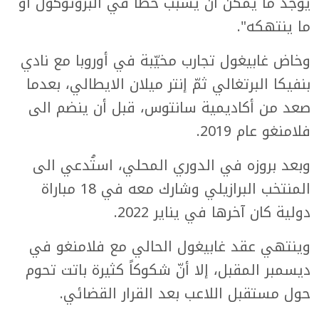
يوجد ما يمكن أن يسبب خطأ في البروتوكول أو
ما ينتهكه".
وخاض غابيغول تجارب مخيّبة في أوروبا مع نادي
بنفيكا البرتغالي ثمّ إنتر ميلان الايطالي، بعدما
صعد من أكاديمية سانتوس، قبل أن ينضم الى
فلامنغو عام 2019.
وبعد بروزه في الدوري المحلي، استُدعي الى
المنتخب البرازيلي وشارك معه في 18 مباراة
دولية كان آخرها في يناير 2022.
وينتهي عقد غابيغول الحالي مع فلامنغو في
ديسمبر المقبل، إلا أنّ شكوكاً كثيرة باتت تحوم
حول مستقبل اللاعب بعد القرار القضائي.