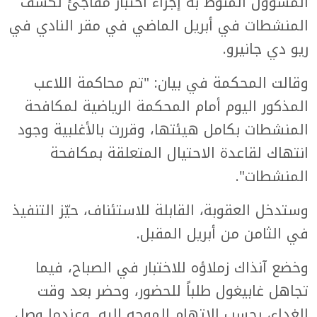
المسؤول المنوط به إجراء اختبار مفاجئ لكشف
المنشطات في أبريل الماضي في مقر النادي في
ريو دي جانيرو.
وقالت المحكمة في بيان: "تم محاكمة اللاعب
المذكور اليوم أمام المحكمة الرياضية لمكافحة
المنشطات بكامل هيئتها، وقررت بالأغلبية وجود
انتهاك لقاعدة الاحتيال المتعلقة بمكافحة
المنشطات".
وستدخل العقوبة، القابلة للاستئناف، حيّز التنفيذ
في الثامن من أبريل المقبل.
وخضع آنذاك زملاؤه للاختبار في الصباح، فيما
تجاهل غابيغول طلباً للحضور، وحضر بعد وقت
الغداء، بحسب الاتهام الموجه إليه. وعندما وصل