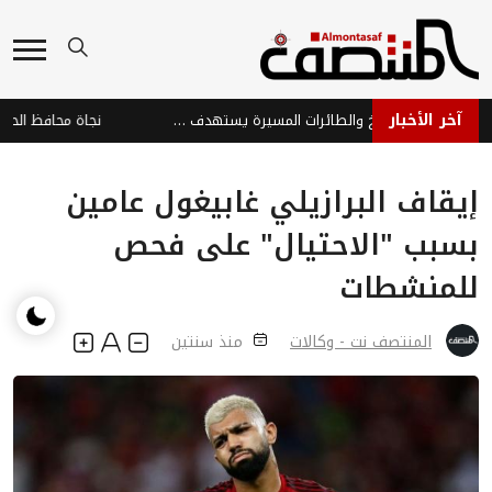
آخر الأخبار
هجوم حوثي بالصواريخ والطائرات المسيرة يستهدف ميناء المخا والساحل الغربي
إيقاف البرازيلي غابيغول عامين
بسبب "الاحتيال" على فحص
للمنشطات
المنتصف نت - وكالات
منذ سنتين