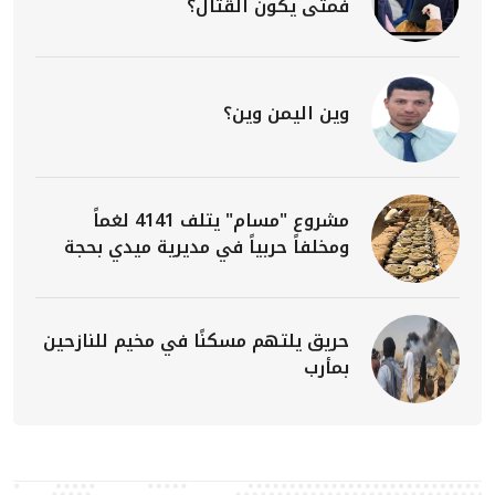
فمتى يكون القتال؟
وين اليمن وين؟
مشروع "مسام" يتلف 4141 لغماً
ومخلفاً حربياً في مديرية ميدي بحجة
حريق يلتهم مسكنًا في مخيم للنازحين
بمأرب