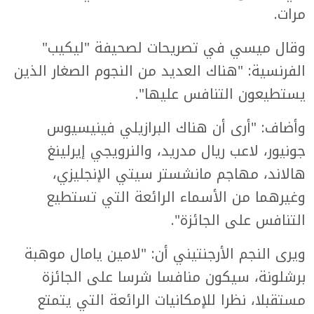
مرات.
وقال ميسي في تصريحات لصحيفة "ليكيب"
الفرنسية: "هناك العديد من النجوم الصغار الذين
يستطيعون التنافس عليها".
وأضاف: "أرى أن هناك البرازيلي فينيسيوس
جونيور، لاعب ريال مدريد، والنرويجي إيرلينغ
هالاند، مهاجم مانشستر سيتي الإنجليزي،
وغيرهما من الأسماء الرائعة التي تستطيع
التنافس على الجائزة".
ويرى النجم الأرجنتيني أن: "لامين يامال موهبة
برشلونة، سيكون منافسا شرسا على الجائزة
مستقبلا، نظرا للإمكانيات الرائعة التي يتمتع