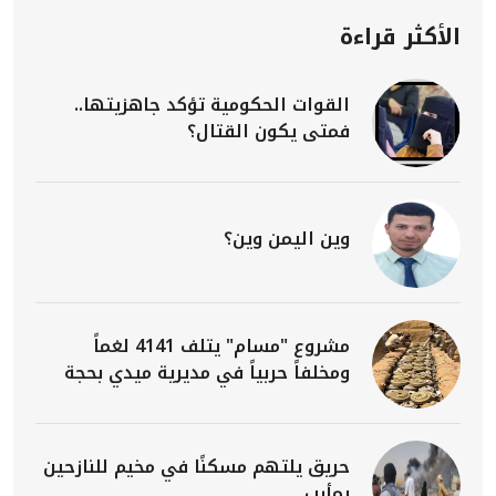
الأكثر قراءة
القوات الحكومية تؤكد جاهزيتها..
فمتى يكون القتال؟
وين اليمن وين؟
مشروع "مسام" يتلف 4141 لغماً
ومخلفاً حربياً في مديرية ميدي بحجة
حريق يلتهم مسكنًا في مخيم للنازحين
بمأرب