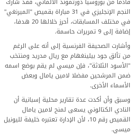
قادما من بوروسيا دورتموند الألماني، فقد شارك
النجم الإنجليزي في 31 مباراة بقميص "الميرنغي"
في مختلف المسابقات، أحرز خلالها 20 هدفا،
إضافة إلى 9 تمريرات حاسمة.
وأشارت الصحيفة الفرنسية إلى أنه على الرغم
من تألق جود بيلينغهام مع ريال مدريد ومنتخب
"الأسود الثلاثة"، فإن ميسي لم يقم بوضع اسمه
ضمن المرشحين مفضلا لامين يامال وبعض
الأسماء الأخرى.
وسبق وأن أكدت عدة تقارير محلية إسبانية أن
النادي الكتالوني يسعى لمنح لامين يامال
القميص رقم 10، لأن الإدارة تعتبره خليفة لليونيل
ميسي.