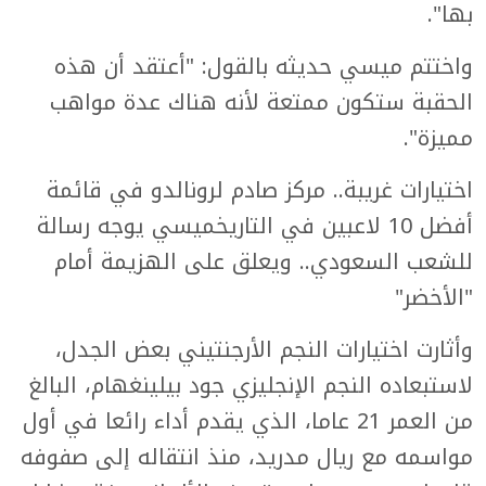
بها".
واختتم ميسي حديثه بالقول: "أعتقد أن هذه
الحقبة ستكون ممتعة لأنه هناك عدة مواهب
مميزة".
اختيارات غريبة.. مركز صادم لرونالدو في قائمة
أفضل 10 لاعبين في التاريخميسي يوجه رسالة
للشعب السعودي.. ويعلق على الهزيمة أمام
"الأخضر"
وأثارت اختيارات النجم الأرجنتيني بعض الجدل،
لاستبعاده النجم الإنجليزي جود بيلينغهام، البالغ
من العمر 21 عاما، الذي يقدم أداء رائعا في أول
مواسمه مع ريال مدريد، منذ انتقاله إلى صفوفه