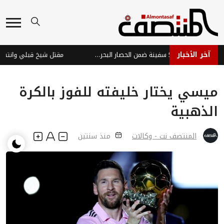
آخر الأخبار
سنتكوم: اعتراض وتفتيش 53 سفينة ضمن الحصار البحري المفروض على إيران
مقتل شيخ قبلي وانتهاك أعر
ميسي يختار خليفته للفوز بالكرة
الذهبية
المنتصف نت - وكالات
منذ سنتين