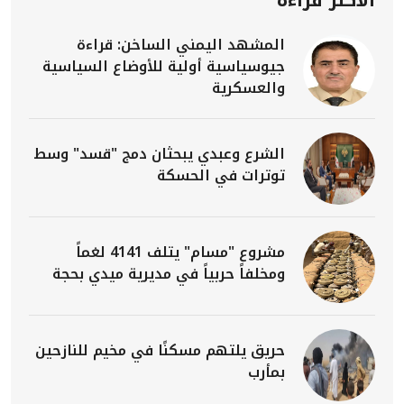
المشهد اليمني الساخن: قراءة
جيوسياسية أولية للأوضاع السياسية
والعسكرية
الشرع وعبدي يبحثان دمج "قسد" وسط
توترات في الحسكة
مشروع "مسام" يتلف 4141 لغماً
ومخلفاً حربياً في مديرية ميدي بحجة
حريق يلتهم مسكنًا في مخيم للنازحين
بمأرب