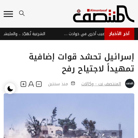
آخر الأخبار
صواعق تعز تودي بحياة فتاة وتصيب أخرى في حوادث مأساوية
الشرعية تُهدِّد .. والمليشيا الحوثية
إسرائيل تحشد قوات إضافية
تمهيداً لاجتياح رفح
المنتصف نت - وكالات
منذ سنتين