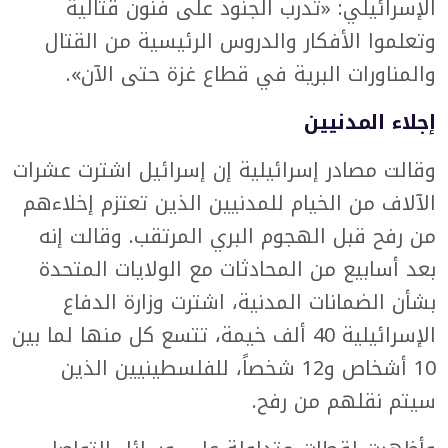
الإسرائيلي: «تدرب الجنود على فنون قتالية
وتعلموا الأفكار والدروس الرئيسية من القتال
والمناورات البرية في قطاع غزة حتى الآن».
إجلاء المدنيين
وقالت مصادر إسرائيلية إن إسرائيل اشترت عشرات
الآلاف من الخيام للمدنيين الذين تعتزم إخلاءهم
من رفح قبل الهجوم البري المرتقب. وقالت إنه
بعد أسابيع من المحادثات مع الولايات المتحدة
بشأن الضمانات المدنية، اشترت وزارة الدفاع
الإسرائيلية 40 ألف خيمة، تتسع كل منها لما بين
10 أشخاص و12 شخصاً، للفلسطينيين الذين
سيتم نقلهم من رفح.