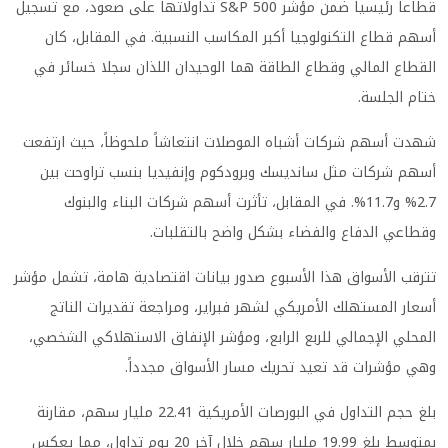
قطاعاً رئيسياً ضمن مؤشر S&P 500 تداولاتها على صعود، مع تسجيل
أسهم قطاع التكنولوجيا أكبر المكاسب النسبية. في المقابل، كان
القطاع المالي وقطاع الطاقة هما الوحيدان اللذان سجلا خسائر في
ختام الجلسة.
شهدت أسهم شركات أشباه الموصلات انتعاشاً ملحوظاً، حيث ارتفعت
أسهم شركات مثل سانديسك وبرودكوم وإنفيديا بنسب تراوحت بين
2.7% و11.7%. في المقابل، تأثرت أسهم شركات البناء والبنوك
وقطاعي الدفاع والفضاء بشكل واضح بالتقلبات.
تترقب الأسواق هذا الأسبوع صدور بيانات اقتصادية هامة، تشمل مؤشر
أسعار المستهلك الأمريكي لشهر فبراير، ومراجعة تقديرات الناتج
المحلي الإجمالي للربع الرابع، ومؤشر الإنفاق الاستهلاكي الشخصي،
وهي مؤشرات قد تعيد تحريك مسار الأسواق مجدداً.
بلغ حجم التداول في البورصات الأمريكية 22.41 مليار سهم، مقارنة
بمتوسط بلغ 19.99 مليار سهم خلال آخر 20 يوم تداول، مما يعكس