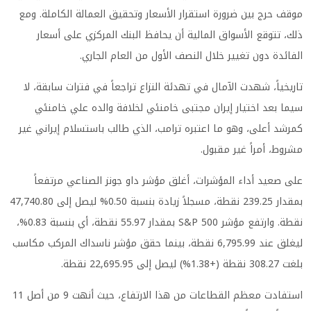
موقف حرج بين ضرورة استقرار الأسعار وتحقيق العمالة الكاملة. ومع
ذلك، تتوقع الأسواق المالية أن يحافظ البنك المركزي على أسعار
الفائدة دون تغيير خلال النصف الأول من العام الجاري.
تاريخياً، شهدت الآمال في تهدئة النزاع تراجعاً في فترات سابقة، لا
سيما بعد اختيار إيران مجتبى خامنئي لخلافة والده علي خامنئي
كمرشد أعلى، وهو ما اعتبره ترامب، الذي طالب باستسلام إيراني غير
مشروط، أمراً غير مقبول.
على صعيد أداء المؤشرات، أغلق مؤشر داو جونز الصناعي مرتفعاً
بمقدار 239.25 نقطة، مسجلاً زيادة بنسبة 0.50% ليصل إلى 47,740.80
نقطة. وارتفع مؤشر S&P 500 بمقدار 55.97 نقطة، أي بنسبة 0.83%،
ليغلق عند 6,795.99 نقطة، بينما حقق مؤشر ناسداك المركب مكاسب
بلغت 308.27 نقطة (+1.38%) ليصل إلى 22,695.95 نقطة.
استفادت معظم القطاعات من هذا الارتفاع، حيث أنهت 9 من أصل 11