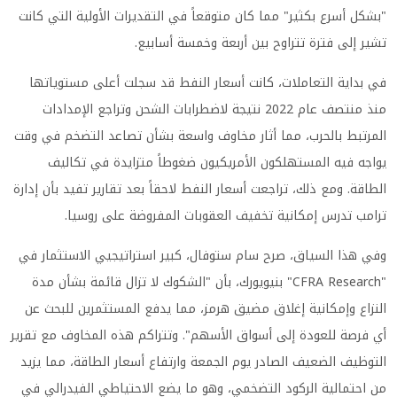
"بشكل أسرع بكثير" مما كان متوقعاً في التقديرات الأولية التي كانت
تشير إلى فترة تتراوح بين أربعة وخمسة أسابيع.
في بداية التعاملات، كانت أسعار النفط قد سجلت أعلى مستوياتها
منذ منتصف عام 2022 نتيجة لاضطرابات الشحن وتراجع الإمدادات
المرتبط بالحرب، مما أثار مخاوف واسعة بشأن تصاعد التضخم في وقت
يواجه فيه المستهلكون الأمريكيون ضغوطاً متزايدة في تكاليف
الطاقة. ومع ذلك، تراجعت أسعار النفط لاحقاً بعد تقارير تفيد بأن إدارة
ترامب تدرس إمكانية تخفيف العقوبات المفروضة على روسيا.
وفي هذا السياق، صرح سام ستوفال، كبير استراتيجيي الاستثمار في
"CFRA Research" بنيويورك، بأن "الشكوك لا تزال قائمة بشأن مدة
النزاع وإمكانية إغلاق مضيق هرمز، مما يدفع المستثمرين للبحث عن
أي فرصة للعودة إلى أسواق الأسهم". وتتراكم هذه المخاوف مع تقرير
التوظيف الضعيف الصادر يوم الجمعة وارتفاع أسعار الطاقة، مما يزيد
من احتمالية الركود التضخمي، وهو ما يضع الاحتياطي الفيدرالي في