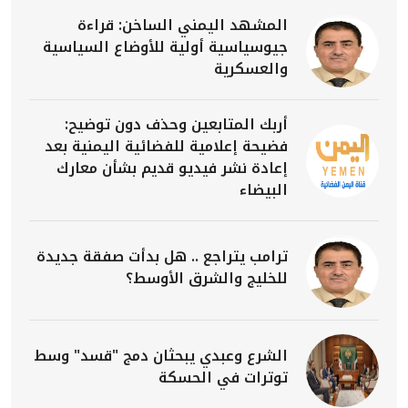
المشهد اليمني الساخن: قراءة
جيوسياسية أولية للأوضاع السياسية
والعسكرية
أربك المتابعين وحذف دون توضيح:
فضيحة إعلامية للفضائية اليمنية بعد
إعادة نشر فيديو قديم بشأن معارك
البيضاء
ترامب يتراجع .. هل بدأت صفقة جديدة
للخليج والشرق الأوسط؟
الشرع وعبدي يبحثان دمج "قسد" وسط
توترات في الحسكة