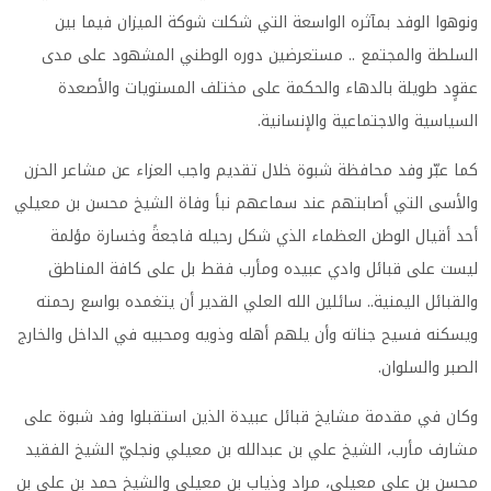
ونوهوا الوفد بمآثره الواسعة التي شكلت شوكة الميزان فيما بين
السلطة والمجتمع .. مستعرضين دوره الوطني المشهود على مدى
عقوٍد طويلة بالدهاء والحكمة على مختلف المستويات والأصعدة
السياسية والاجتماعية والإنسانية
.
كما عبّر وفد محافظة شبوة خلال تقديم واجب العزاء عن مشاعر الحزن
والأسى التي أصابتهم عند سماعهم نبأ وفاة الشيخ محسن بن معيلي
أحد أقيال الوطن العظماء الذي شكل رحيله فاجعةً وخسارة مؤلمة
ليست على قبائل وادي عبيده ومأرب فقط بل على كافة المناطق
والقبائل اليمنية.. سائلين الله العلي القدير أن يتغمده بواسع رحمته
ويسكنه فسيح جناته وأن يلهم أهله وذويه ومحبيه في الداخل والخارج
الصبر والسلوان
.
وكان في مقدمة مشايخ قبائل عبيدة الذين استقبلوا وفد شبوة على
مشارف مأرب، الشيخ علي بن عبدالله بن معيلي ونجليّ الشيخ الفقيد
محسن بن علي معيلي، مراد وذياب بن معيلي والشيخ حمد بن علي بن