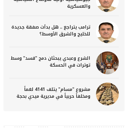
والعسكرية
ترامب يتراجع .. هل بدأت صفقة جديدة
للخليج والشرق الأوسط؟
الشرع وعبدي يبحثان دمج "قسد" وسط
توترات في الحسكة
مشروع "مسام" يتلف 4141 لغماً
ومخلفاً حربياً في مديرية ميدي بحجة