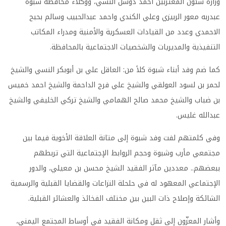
وزارة شئون المغتربين أحمد دوشل النسي، ووكلاء محافظة شبوة
عبدربه معور الربيزي وعلي الكندي واحمد عبدالحبيب وسالم بحبح
الاحمدي وعدد من القيادات العسكرية والأمنية ومدراء المكاتب
التنفيذية والمديريات والشخصيات الاجتماعية بالمحافظة
.
كما ضم وفد أبناء شبوة كلاً من: العاقل علي بن أبوبكر النسي والشيخ
لحمر بن لسود العولقي والشيخ علي فرج الداحمة والشيخ احمد خميس
بن ضباب والشيخ محمد صالح الهمامي والشيخ تركي الخليفي والشيخ
عبدالله غليس
.
وفي كلمتهم لفت وفد شبوة إلى متانة العلاقة الأخوية فيما بين
مجتمعي مأرب وشبوة وحجم الروابط الإجتماعية التي تربطهم
ببعضهم.. معددين مآثر الفقيد الشيخ محسن بن معيلي، والدور
الإجتماعي المعهود له في حلحلة النزاعات والقضايا القبلية والرسمية
الشائكة وإصلاح ذات البين بين مختلف الفخائذ والعشائر القبلية
.
وأشار المعزّون إلى ثقل ومكانة الفقيد في أوساط المجتمع اليمني،