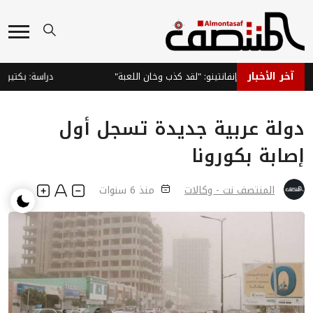
آخر الأخبار
و يطالب بإقالة إنفانتينو: "لقد كذب وخان اللعبة"
دراسة: بكتيريا ال
دولة عربية جديدة تسجل أول
إصابة بكورونا
المنتصف نت - وكالات
منذ 6 سنوات