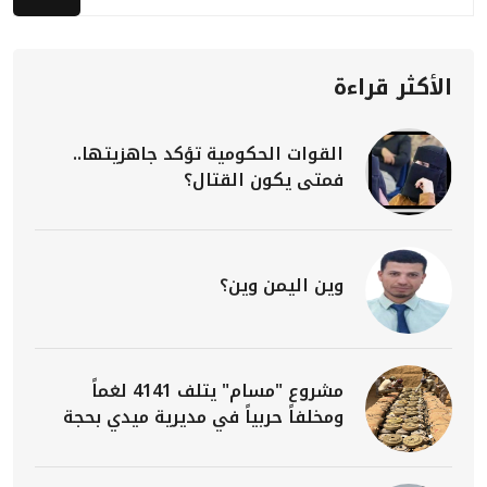
الأكثر قراءة
القوات الحكومية تؤكد جاهزيتها..
فمتى يكون القتال؟
وين اليمن وين؟
مشروع "مسام" يتلف 4141 لغماً
ومخلفاً حربياً في مديرية ميدي بحجة