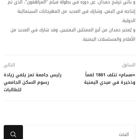
و يأتي ترشح حمدان، عن دوره في بطولة فيلم "المراهقون"، الذي تم
إنتاجه في اليمن، وشارك في العديد من المهرجانات السينمائية
الدولية.
و يُعتبر حمدان من أبرز الممثلين اليمنيين، وقد شارك في العديد من
الأفلام والمسلسلات اليمنية.
السابق
التالي
«مسام» تتلف 1861 لغماً
رئيس جامعة تعز يلغي زيادة
وذخيرة في ميدي اليمنية
رسوم السكن الجامعي
للطالبات