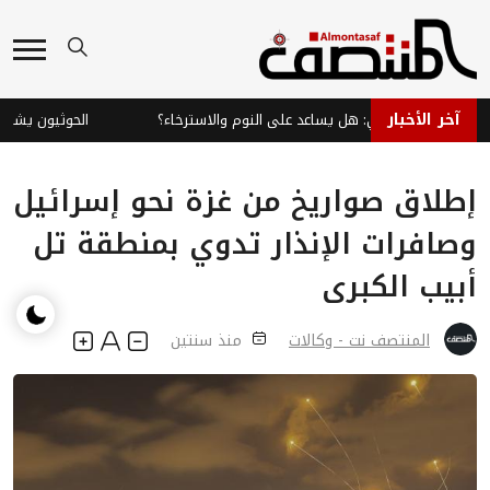
آخر الأخبار
النعناع الفلفلي: هل يساعد على النوم والاسترخاء؟
الحوثيون يشعلون 
إطلاق صواريخ من غزة نحو إسرائيل
وصافرات الإنذار تدوي بمنطقة تل
أبيب الكبرى
المنتصف نت - وكالات
منذ سنتين