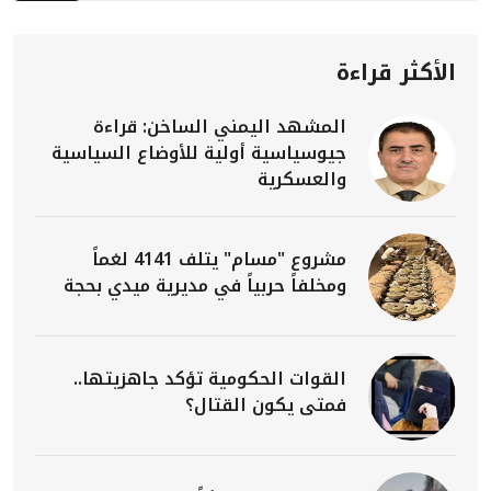
الأكثر قراءة
المشهد اليمني الساخن: قراءة
جيوسياسية أولية للأوضاع السياسية
والعسكرية
مشروع "مسام" يتلف 4141 لغماً
ومخلفاً حربياً في مديرية ميدي بحجة
القوات الحكومية تؤكد جاهزيتها..
فمتى يكون القتال؟