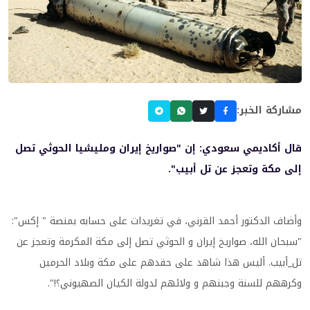
مشاركة الخبر:
قال أكاديمي سعودي: إن "صواريخ ‎إيران ومليشيا الحوثي تصل
إلى ‎مكة وتعجز عن تل أبيب".
وأضاف الدكتور أحمد القرني، في تغريدات على حسابه بمنصة " إكس":
"‏سبحان الله، صواريخ ‎إيران و ‎الحوثي تصل إلى ‎مكة المكرمة وتعجز عن
‎تل_أبيب. أليس هذا شاهد على حقدهم على مكة وبلاد الحرمين
وكرههم للسنة وجبنهم و ولائهم لدولة الكيان الصهيوني؟!".