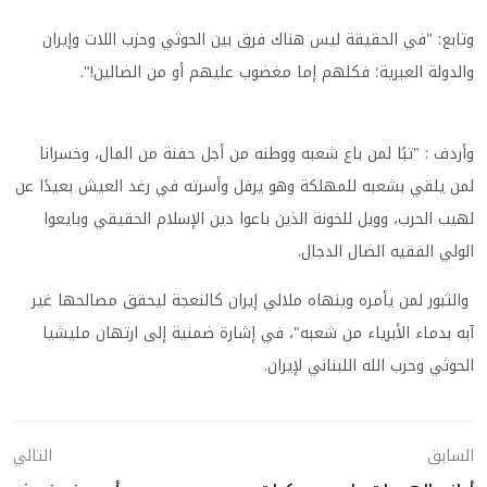
وتابع: "في الحقيقة ليس هناك فرق بين الحوثي وحزب اللات وإيران
والدولة العبرية؛ فكلهم إما مغضوب عليهم أو من الضالين!".
وأردف : ‏"تبًا لمن باع شعبه ووطنه من أجل حفنة من المال، وخسرانا
لمن يلقي بشعبه للمهلكة وهو يرفل وأسرته في رغد العيش بعيدًا عن
لهيب الحرب، وويل للخونة الذين باعوا دين الإسلام الحقيقي وبايعوا
الولي الفقيه الضال الدجال.
والثبور لمن يأمره وينهاه ملالي إيران كالنعجة ليحقق مصالحها غير
آبه بدماء الأبرياء من شعبه"، في إشارة ضمنية إلى ارتهان مليشيا
الحوثي وحزب الله اللبناني لإيران.
السابق
التالي