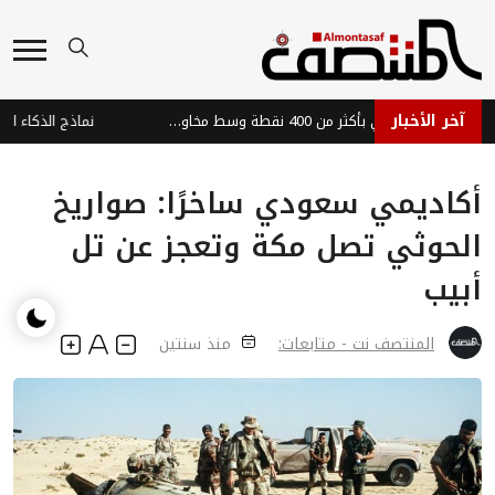
آخر الأخبار
مؤشر داو جونز يهوي بأكثر من 400 نقطة وسط مخاوف المستثمرين
أكاديمي سعودي ساخرًا: صواريخ
الحوثي تصل مكة وتعجز عن تل
أبيب
المنتصف نت - متابعات:
منذ سنتين