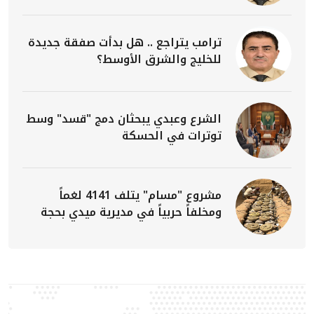
ترامب يتراجع .. هل بدأت صفقة جديدة
للخليج والشرق الأوسط؟
الشرع وعبدي يبحثان دمج "قسد" وسط
توترات في الحسكة
مشروع "مسام" يتلف 4141 لغماً
ومخلفاً حربياً في مديرية ميدي بحجة