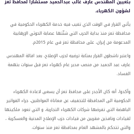
بتعيين المهندس عارف غالب عبدالحميد مستشاراً لمحافظ تعز
لشؤون الكهرباء.
يأتي القرار في الوقت الذي تغيب فيه خدمة الكهرباء الحكومية في
محافظة تعز منذ بداية الحرب التي شنّتها عصابة الحوثي الإرهابية
المدعومة من إيران، على محافظة تعز في عام 2015م.
واعتبر ناشطون القرار بمثابة ترضيه لحزب الإصلاح، بعد اقالة المهندس
عارف عبد الحميد من منصب مدير عام كهرباء تعز قبل سنوات بتهمة
الفساد.
وأكدوا، أنه كان الأجدر على محافظ تعز أن يسعى لاعادة الكهرباء
الحكومية الى المحافظة للتخفيف عن معاناة المواطنين، جراء الفواتير
الباهضة التي تفرضها شركات الكهرباء التجارية، و التي تعود ملكيتها
لقيادات ونافذين مقربين من قيادات حزب الإصلاح المدنية والعسكرية ،
والتي تتحكم بالمشهد العام بمحافظة تعز منذ سنوات.