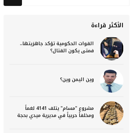
الأكثر قراءة
القوات الحكومية تؤكد جاهزيتها..
فمتى يكون القتال؟
وين اليمن وين؟
مشروع "مسام" يتلف 4141 لغماً
ومخلفاً حربياً في مديرية ميدي بحجة