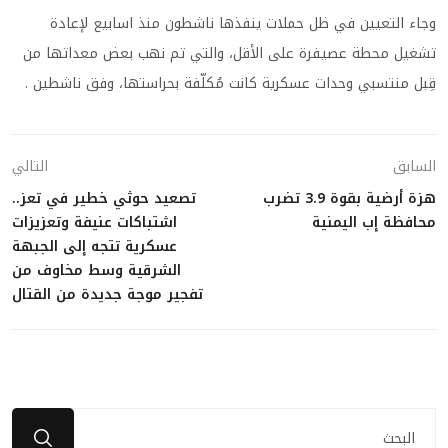
وجاء التعيين في ظل حملات ينفذها ناشطون منذ اسابيع لإعادة
تشغيل محطة عصيفرة على الأقل، والتي تم نهب بعض معداتها من
قِبل منتسبي وحدات عسكرية كانت مُكلّفة بحراستها، وفق ناشطين .
السابق
التالي
هزة أرضية بقوة 3.9 تضرب
تصعيد حوثي خطير في تعز..
محافظة إب اليمنية
اشتباكات عنيفة وتعزيزات
عسكرية تتجه إلى الجبهة
الشرقية وسط مخاوف من
تفجير موجة جديدة من القتال