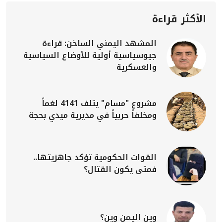
الأكثر قراءة
المشهد اليمني الساخن: قراءة
جيوسياسية أولية للأوضاع السياسية
والعسكرية
مشروع "مسام" يتلف 4141 لغماً
ومخلفاً حربياً في مديرية ميدي بحجة
القوات الحكومية تؤكد جاهزيتها..
فمتى يكون القتال؟
وين اليمن وين؟