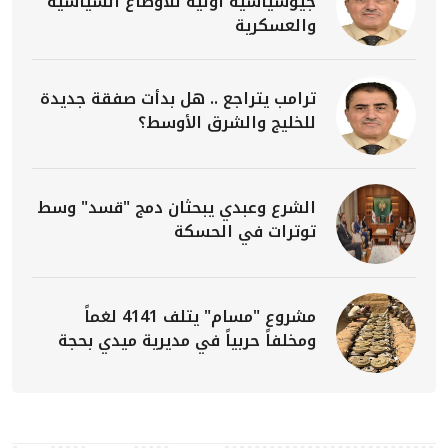
جيوسياسية أولية للأوضاع السياسية
والعسكرية
ترامب يتراجع .. هل بدأت صفقة جديدة
للخليج والشرق الأوسط؟
الشرع وعبدي يبحثان دمج "قسد" وسط
توترات في الحسكة
مشروع "مسام" يتلف 4141 لغماً
ومخلفاً حربياً في مديرية ميدي بحجة