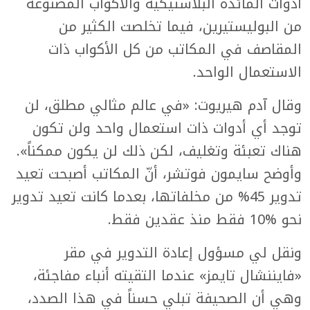
أدوات المائدة البلاستيكية والأكواب المصنوعة
من البوليستيرين، فيما تخلصت الكثير من
المقاصف في المكاتب من كل الأكواب ذات
الاستعمال الواحد.
وقال آدم هيريوت: «في عالم مثالي مطلق، لن
توجد أي أدوات ذات استعمال واحد ولن تكون
هناك تعبئة وتغليف، لكن ذلك لن يكون ممكناً».
وأوضح سايمون فوتشر، أنّ المكاتب أصبحت تعيد
تدوير 45% من مخلفاتها، بعدما كانت تعيد تدوير
نحو %10 فقط منذ عقدين فقط.
ونقل لي مسؤول إعادة التدوير في مقر
«فايننشال تايمز» عندما التقيته أنباء مفاجئة،
وهي أن الصحيفة تبلي حسناً في هذا الصدد،