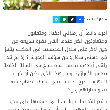
مشاركة الخبر:
أدرك دائماً أن زملائي أذكياء ومتفانون
ومتعاونون. لكن عندما ألقي نظرة سريعة من
حين لآخر على سلال المهملات في المكتب يقفز
في ذهني سؤال: من هؤلاء الوحوش؟ إذ لم قد
يلقي أحدهم بنصف ثمرة تفاح في السلة الخاصة
بتدوير الأوراق؟، ومن هذا الذي يظن أن كوب
القهوة يندرج تحت مسمى فضلات طعام؟ كيف
تبدو منازلهم إذن؟.
تشير الأدلة المتواترة، التي جمعتها على مدى
مشواري المهني، إلى أن أداء المحترفين سيئ