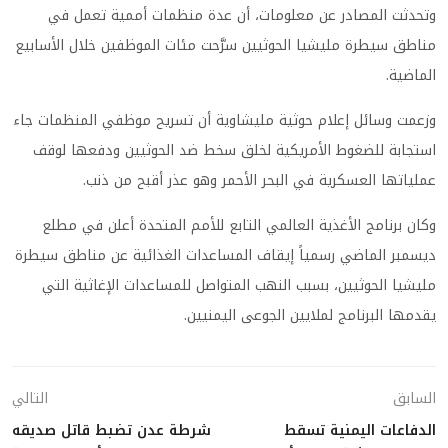
وتحدثت المصادر عن معلومات، أن عدة منظمات أممية تعمل في
مناطق سيطرة مليشيا الحوثيين سرَّحت مئات الموظفين خلال الأسابيع
الماضية.
وزعمت وسائل إعلام حوثية مليشاوية أن تسريح موظفي المنظمات جاء
استجابة للضغوط الأمريكية لخلق سخط ضد الحوثيين ودفعها لوقف
عملياتها العسكرية في البحر الأحمر وهو عذر أقبح من ذنب.
وكان برنامج الأغذية العالمي التابع للأمم المتحدة أعلن في مطلع
ديسمبر الماضي رسمياً إيقاف المساعدات الغذائية عن مناطق سيطرة
مليشيا الحوثيين، بسبب النهب المتواصل للمساعدات الإغاثية التي
يقدمها البرنامج لملايين الجوعى اليمنيين.
السابق
التالي
الدفاعات اليمنية تسقط
شرطة عدن تضبط قاتل صديقه