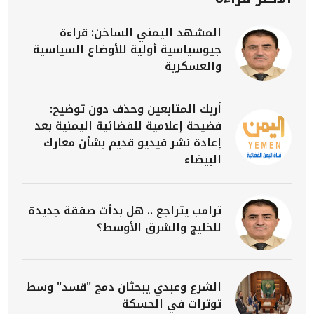
المشهد اليمني الساخن: قراءة
جيوسياسية أولية للأوضاع السياسية
والعسكرية
أربك المتابعين وحذف دون توضيح:
فضيحة إعلامية للفضائية اليمنية بعد
إعادة نشر فيديو قديم بشأن معارك
البيضاء
ترامب يتراجع .. هل بدأت صفقة جديدة
للخليج والشرق الأوسط؟
الشرع وعبدي يبحثان دمج "قسد" وسط
توترات في الحسكة