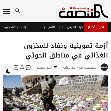
آخر الأخبار
أدانت الهجمات على معسكرات الجيش .. اللجنة الأمنية بحضرموت : هجمات الحوثيين جاءت ردًا على ملاحقة خلايا التهريب والجريمة المنظمة
أزمة تموينية ونفاد للمخزون
الغذائي في مناطق الحوثي
المنتصف نت - متابعات:
منذ سنتين